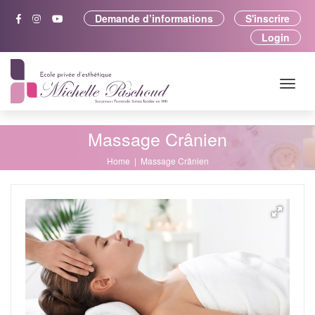
Demande d’informations
S'inscrire
Login
Massage Crânien
Home
Massage Crânien